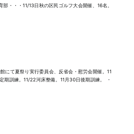
 ・体育部・・・11/13日秋の区民ゴルフ大会開催、16名。
/8公民館にて夏祭り実行委員会、反省会・慰労会開催。11
7定期訓練。11/22河床整備。11月30日後期訓練。 ・