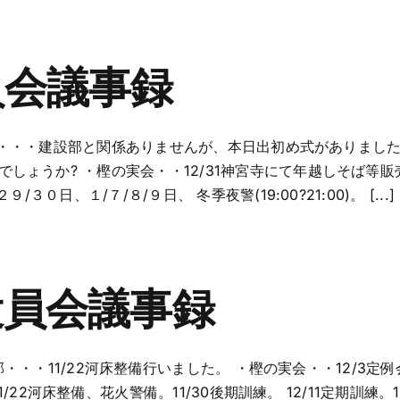
員会議事録
・建設部・・・建設部と関係ありませんが、本日出初め式がありま
ょうか? ・樫の実会・・12/31神宮寺にて年越しそば等販売
０日、１/７/８/９日、 冬季夜警(19:00?21:00)。 [...]
役員会議事録
設部・・・11/22河床整備行いました。 ・樫の実会・・12/3
1/22河床整備、花火警備。11/30後期訓練。 12/11定期訓練。