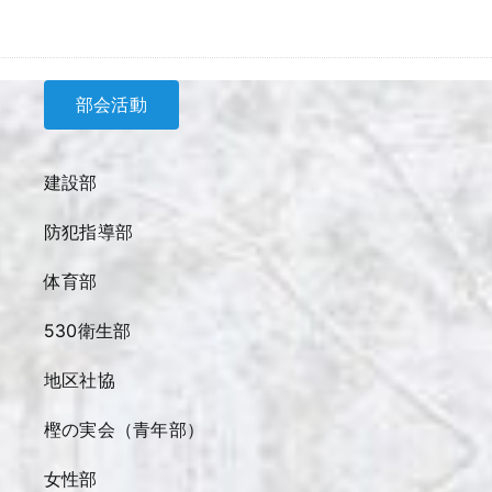
部会活動
建設部
防犯指導部
体育部
530衛生部
地区社協
樫の実会（青年部）
女性部