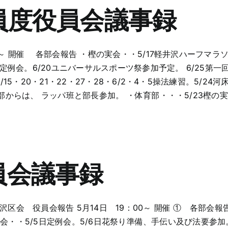
員度役員会議事録
0～ 開催 各部会報告 ・樫の実会・・5/17軽井沢ハーフマラ
10定例会。6/20ユニバーサルスポーツ祭参加予定。 6/25第
15・20・21・22・27・28・6/2・4・5操法練習。5/24
1部からは、 ラッパ班と部長参加。 ・体育部・・・5/23樫
員会議事録
会報告 5月14日 19：00～ 開催 ① 各部会報告 ・
会・・5/5日定例会。5/6日花祭り準備、手伝い及び法要参加。5