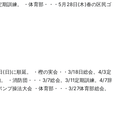
定期訓練。 ・体育部・・・5月28日(木)春の区民ゴ
(日)に順延。 ・樫の実会・・3/18日総会。4/3定
・消防団・・・3/7総会。3/11定期訓練。4/7辞
日ポンプ操法大会 ・体育部・・・3/27体育部総会。