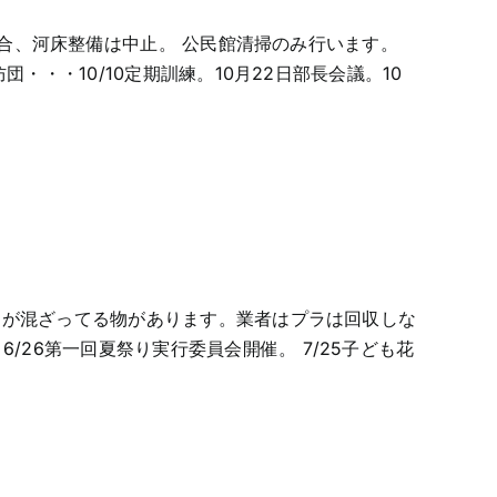
天の場合、河床整備は中止。 公民館清掃のみ行います。
団・・・10/10定期訓練。10月22日部長会議。10
チックが混ざってる物があります。業者はプラは回収しな
/26第一回夏祭り実行委員会開催。 7/25子ども花