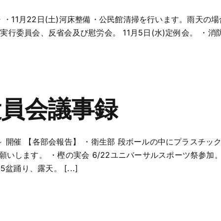
設部・・・11月22日(土)河床整備・公民館清掃を行います。雨
実行委員会、反省会及び慰労会。 11月5日(水)定例会。 ・消防
役員会議事録
0～ 開催 【各部会報告】 ・衛生部 段ボールの中にプラス
します。 ・樫の実会 6/22ユニバーサルスポーツ祭参加。6
盆踊り、露天。 [...]