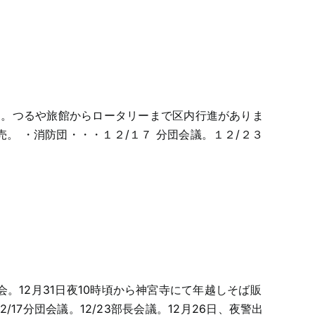
した。つるや旅館からロータリーまで区内行進がありま
。 ・消防団・・・１２/１７ 分団会議。１２/２３
定例会。12月31日夜10時頃から神宮寺にて年越しそば販
12/17分団会議。12/23部長会議。12月26日、夜警出