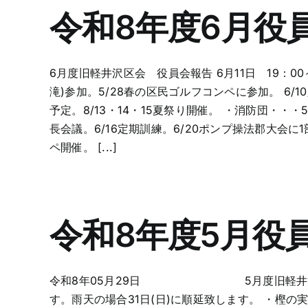
令和8年度6月役
6月度旧軽井沢区会 役員会報告 6月11日 19：0
滝)参加。5/28春の区民ゴルフコンペに参加。 6/
予定。8/13・14・15夏祭り開催。 ・消防団・・・5/
長会議。6/16定期訓練。6/20ポンプ操法郡大会に
ペ開催。 [...]
令和8年度5月役
令和8年05月29日 5月度旧軽井沢区会 役員
す。雨天の場合31日(日)に順延致します。 ・樫の実