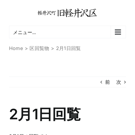
Skip
to
content
メニュー...
Home
区回覧物
2月1日回覧
前
次
2月1日回覧