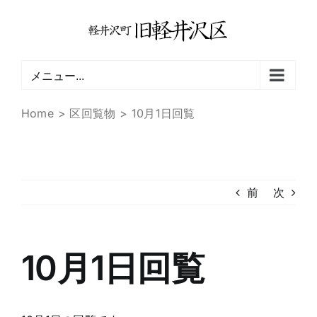
Skip
to
content
メニュー...
Home
区回覧物
10月1日回覧
前
次
10月1日回覧