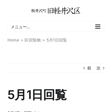
Skip
to
content
メニュー...
Home
区回覧物
5月1日回覧
前
次
5月1日回覧