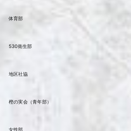
体育部
530衛生部
地区社協
樫の実会（青年部）
女性部