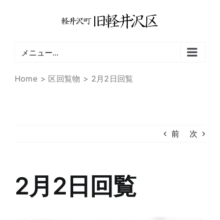
Skip
to
content
メニュー...
Home
区回覧物
2月2日回覧
前
次
2月2日回覧